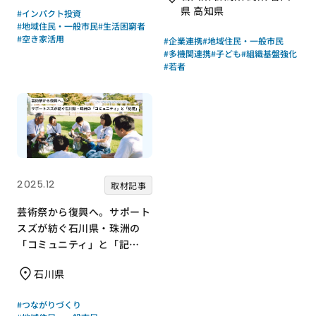
県 高知県
#インパクト投資
#地域住民・一般市民
#生活困窮者
#空き家活用
#企業連携
#地域住民・一般市民
#多機関連携
#子ども
#組織基盤強化
#若者
2025.12
取材記事
芸術祭から復興へ。サポート
スズが紡ぐ石川県・珠洲の
「コミュニティ」と「記
憶」
石川県
#つながりづくり