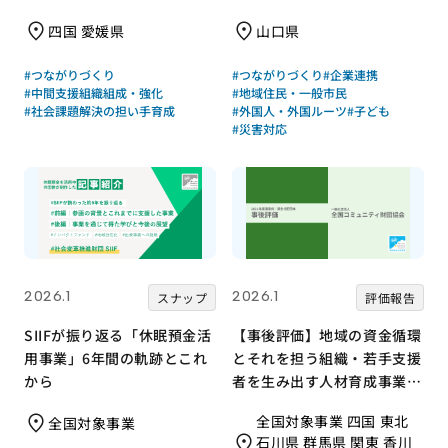
む支援のかたち
四国 愛媛県
山口県
#つながりづくり
#つながりづくり
#企業連携
#中間支援組織組成・強化
#地域住民・一般市民
#社会課題解決の担い手育成
#外国人・外国ルーツ
#子ども
#災害対応
2026.1
2026.1
スナップ
評価報告
SIIFが振り返る「休眠預金活
【事後評価】地域の資金循環
用事業」6年間の軌跡とこれ
とそれを担う組織・若手支援
から
者を生み出す人材育成事業｜
全国コミュニティ財団協会
全国対象事業 四国 東北
全国対象事業
［21年度通常枠］
石川県 群馬県 関東 香川