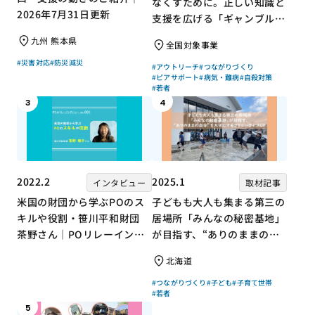
なくすために。正しい知識と
2026年7月31日更新
支援を広げる「ギャンブル依
存症問題を考える会」の取り
九州 熊本県
全国対象事業
組み
#災害対応
#防災減災
#アウトリーチ
#つながりづくり
#ピアサポート
#病気・難病
#自殺対策
#若者
3
4
2022.2
2025.1
インタビュー
取材記事
米国の財団から学ぶPOのス
子どもも大人も集まる第三の
キルや役割・笹川平和財団
居場所「みんなの秘密基地」
茶野さん｜POリレーインタ
が目指す、“ありのままの自
ビュー no.001
分”を大切にするコミュニテ
北海道
ィづくり
#つながりづくり
#子ども
#子育て世帯
#若者
5