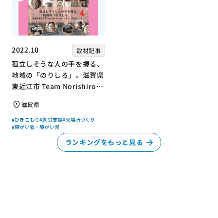
2022.10
取材記事
孤立しそうな人の手を握る、
地域の「のりしろ」。滋賀県
東近江市 Team Norishiroの
「仕事」と「居場所」づくり
滋賀県
#ひきこもり
#就労支援
#居場所づくり
#障がい者・障がい児
ランキングをもっと見る