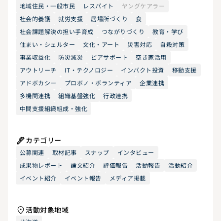
地域住民・一般市民
レスパイト
ヤングケアラー
社会的養護
就労支援
居場所づくり
食
社会課題解決の担い手育成
つながりづくり
教育・学び
住まい・シェルター
文化・アート
災害対応
自殺対策
事業収益化
防災減災
ピアサポート
空き家活用
アウトリーチ
IT・テクノロジー
インパクト投資
移動支援
アドボカシー
プロボノ・ボランティア
企業連携
多機関連携
組織基盤強化
行政連携
中間支援組織組成・強化
カテゴリー
公募関連
取材記事
スナップ
インタビュー
成果物レポート
論文紹介
評価報告
活動報告
活動紹介
イベント紹介
イベント報告
メディア掲載
活動対象地域