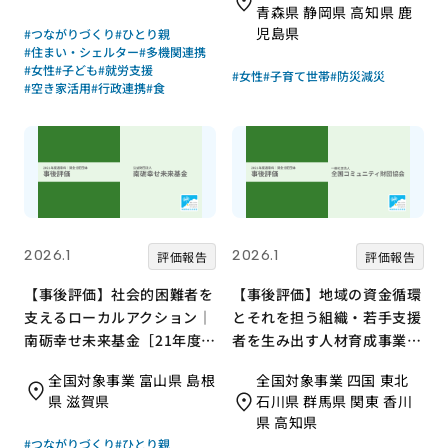
青森県 静岡県 高知県 鹿
児島県
#つながりづくり
#ひとり親
#住まい・シェルター
#多機関連携
#女性
#子ども
#就労支援
#女性
#子育て世帯
#防災減災
#空き家活用
#行政連携
#食
2026.1
2026.1
評価報告
評価報告
【事後評価】社会的困難者を
【事後評価】地域の資金循環
支えるローカルアクション｜
とそれを担う組織・若手支援
南砺幸せ未来基金［21年度通
者を生み出す人材育成事業｜
常枠］
全国コミュニティ財団協会
全国対象事業 富山県 島根
全国対象事業 四国 東北
［21年度通常枠］
県 滋賀県
石川県 群馬県 関東 香川
県 高知県
#つながりづくり
#ひとり親