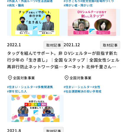
#外国人・外国ルーツ
#生活困窮者
#ひきこもり
#就労支援
#居場所づくり
#病気・難病
#障がい者・障がい児
2022.1
2021.12
取材記事
取材記事
タッグを組んでサポート。非
ＤVシェルターが目指す新た
行少年の「生き直し」｜全国
なステップ｜全国女性シェル
再非行防止ネットワーク協議
ターネット 北仲千里さん×
会 高坂朝人さん×評論家 荻
ジャーナリスト 浜田敬子さ
全国対象事業
全国対象事業
上チキさん【聞き手】
ん【聞き手】
#住まい・シェルター
#多機関連携
#住まい・シェルター
#女性
#罪を犯した人
#社会課題解決の担い手育成
2021.8
取材記事