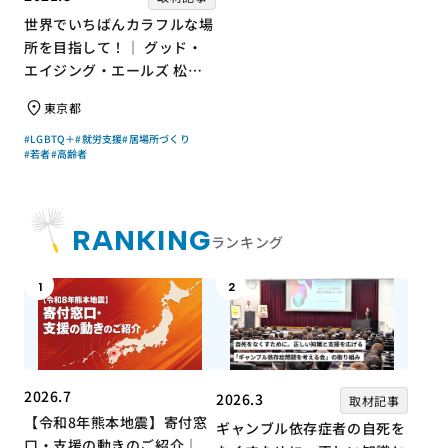
世界でいちばんカラフルな場
所を目指して！｜ グッド・
エイジング・エールズ 松中
権さん × エッセイスト 小島
東京都
慶子さん【聞き手】
#LGBTQ＋
#就労支援
#居場所づくり
#若者
#高齢者
RANKING
ランキング
1
2
2026.7
2026.3
取材記事
【令和8年熊本地震】寄付窓
ギャンブル依存症者の自死を
口・支援の動きのご紹介｜