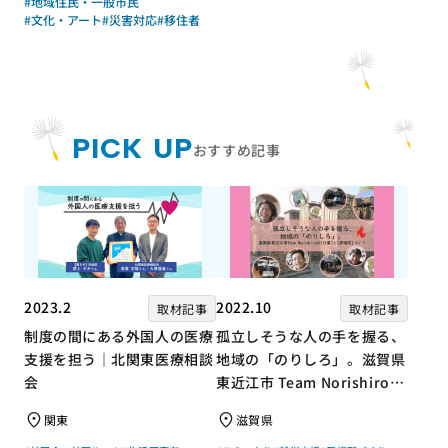
#地域住民・一般市民
#文化・アート
#災害対応
#移住者
PICK UP
おすすめ記事
2023.2
2022.10
取材記事
取材記事
制度の間にある外国人の医療
孤立しそうな人の手を握る、
支援を担う｜北関東医療相談
地域の「のりしろ」。滋賀県
会
東近江市 Team Norishiroの
「仕事」と「居場所」づくり
関東
滋賀県