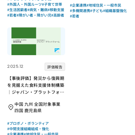
#外国人・外国ルーツ
#子育て世帯
#企業連携
#地域住民・一般市民
#生活困窮者
#病気・難病
#移動支援
#多機関連携
#子ども
#組織基盤強化
#若者
#障がい者・障がい児
#高齢者
#若者
2025.12
評価報告
【事後評価】発災から復興期
を見据えた食料支援体制構築
｜ジャパン・プラットフォー
ム［21年度通常枠］
中国 九州 全国対象事業
四国 鹿児島県
#プロボノ・ボランティア
#中間支援組織組成・強化
#企業連携
#地域住民・一般市民