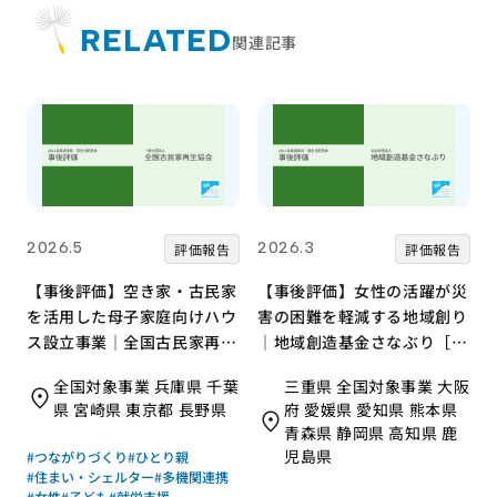
RELATED
関連記事
2026.5
2026.3
評価報告
評価報告
【事後評価】空き家・古民家
【事後評価】女性の活躍が災
を活用した母子家庭向けハウ
害の困難を軽減する地域創り
ス設立事業｜全国古民家再生
｜地域創造基金さなぶり［21
協会［21年度通常枠］
年度通常枠］
全国対象事業 兵庫県 千葉
三重県 全国対象事業 大阪
県 宮崎県 東京都 長野県
府 愛媛県 愛知県 熊本県
青森県 静岡県 高知県 鹿
児島県
#つながりづくり
#ひとり親
#住まい・シェルター
#多機関連携
#女性
#子ども
#就労支援