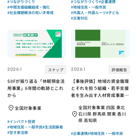
#つながりづくり
#つながりづくり
#企業連携
#中間支援組織組成・強化
#地域住民・一般市民
#社会課題解決の担い手育成
#外国人・外国ルーツ
#子ども
#災害対応
2026.1
2026.1
スナップ
評価報告
SIIFが振り返る「休眠預金活
【事後評価】地域の資金循環
用事業」6年間の軌跡とこれ
とそれを担う組織・若手支援
から
者を生み出す人材育成事業｜
全国コミュニティ財団協会
全国対象事業 四国 東北
全国対象事業
［21年度通常枠］
石川県 群馬県 関東 香川
県 高知県
#インパクト投資
#地域住民・一般市民
#生活困窮者
#空き家活用
#企業連携
#地域住民・一般市民