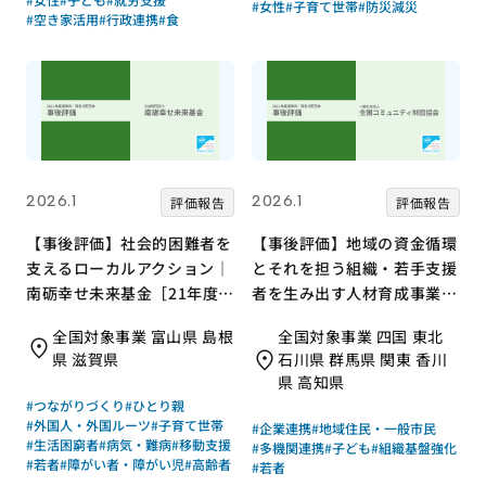
#女性
#子育て世帯
#防災減災
#空き家活用
#行政連携
#食
2026.1
2026.1
評価報告
評価報告
【事後評価】社会的困難者を
【事後評価】地域の資金循環
支えるローカルアクション｜
とそれを担う組織・若手支援
南砺幸せ未来基金［21年度通
者を生み出す人材育成事業｜
常枠］
全国コミュニティ財団協会
全国対象事業 富山県 島根
全国対象事業 四国 東北
［21年度通常枠］
県 滋賀県
石川県 群馬県 関東 香川
県 高知県
#つながりづくり
#ひとり親
#外国人・外国ルーツ
#子育て世帯
#企業連携
#地域住民・一般市民
#生活困窮者
#病気・難病
#移動支援
#多機関連携
#子ども
#組織基盤強化
#若者
#障がい者・障がい児
#高齢者
#若者