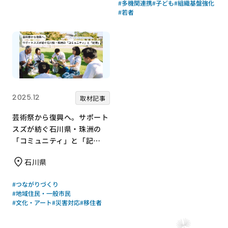
#多機関連携
#子ども
#組織基盤強化
#若者
2025.12
取材記事
芸術祭から復興へ。サポート
スズが紡ぐ石川県・珠洲の
「コミュニティ」と「記
憶」
石川県
#つながりづくり
#地域住民・一般市民
#文化・アート
#災害対応
#移住者