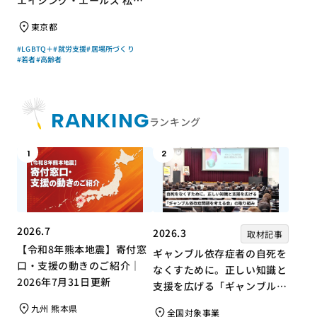
エイジング・エールズ 松中
権さん × エッセイスト 小島
東京都
慶子さん【聞き手】
#LGBTQ＋
#就労支援
#居場所づくり
#若者
#高齢者
RANKING
ランキング
1
2
2026.7
2026.3
取材記事
【令和8年熊本地震】寄付窓
ギャンブル依存症者の自死を
口・支援の動きのご紹介｜
なくすために。正しい知識と
2026年7月31日更新
支援を広げる「ギャンブル依
存症問題を考える会」の取り
九州 熊本県
全国対象事業