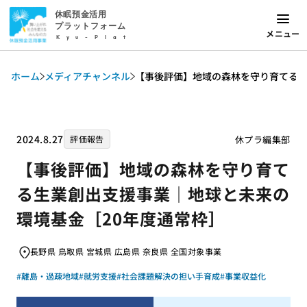
休眠預金活用
プラットフォーム
メニュー
Kyu-Plat
ホーム
メディアチャンネル
【事後評価】地域の森林を守り育てる生
2024.8.27
休プラ編集部
評価報告
【事後評価】地域の森林を守り育て
る生業創出支援事業｜地球と未来の
環境基金［20年度通常枠］
長野県 鳥取県 宮城県 広島県 奈良県 全国対象事業
#離島・過疎地域
#就労支援
#社会課題解決の担い手育成
#事業収益化