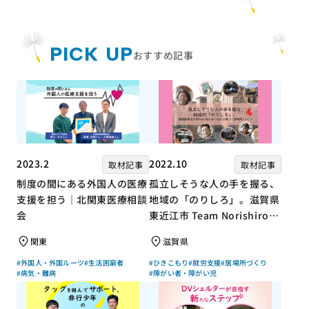
PICK UP
おすすめ記事
2023.2
2022.10
取材記事
取材記事
制度の間にある外国人の医療
孤立しそうな人の手を握る、
支援を担う｜北関東医療相談
地域の「のりしろ」。滋賀県
会
東近江市 Team Norishiroの
「仕事」と「居場所」づくり
関東
滋賀県
#外国人・外国ルーツ
#生活困窮者
#ひきこもり
#就労支援
#居場所づくり
#病気・難病
#障がい者・障がい児