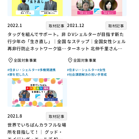
2022.1
2021.12
取材記事
取材記事
タッグを組んでサポート。非
ＤVシェルターが目指す新た
行少年の「生き直し」｜全国
なステップ｜全国女性シェル
再非行防止ネットワーク協議
ターネット 北仲千里さん×
会 高坂朝人さん×評論家 荻
ジャーナリスト 浜田敬子さ
全国対象事業
全国対象事業
上チキさん【聞き手】
ん【聞き手】
#住まい・シェルター
#多機関連携
#住まい・シェルター
#女性
#罪を犯した人
#社会課題解決の担い手育成
2021.8
取材記事
世界でいちばんカラフルな場
所を目指して！｜ グッド・