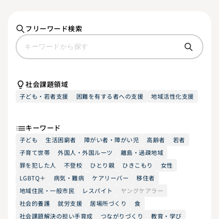
フリーワード検索
社会課題領域
子ども・若者支援
困難を有する者への支援
地域活性化支援
キーワード
子ども
生活困窮者
障がい者・障がい児
高齢者
若者
子育て世帯
外国人・外国ルーツ
離島・過疎地域
罪を犯した人
不登校
ひとり親
ひきこもり
女性
LGBTQ＋
病気・難病
ケアリーバー
移住者
地域住民・一般市民
レスパイト
ヤングケアラー
社会的養護
就労支援
居場所づくり
食
社会課題解決の担い手育成
つながりづくり
教育・学び