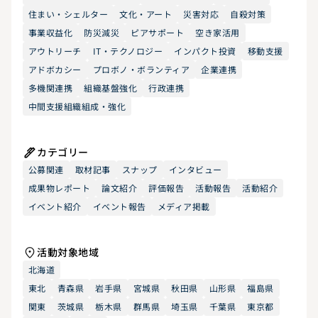
住まい・シェルター
文化・アート
災害対応
自殺対策
事業収益化
防災減災
ピアサポート
空き家活用
アウトリーチ
IT・テクノロジー
インパクト投資
移動支援
アドボカシー
プロボノ・ボランティア
企業連携
多機関連携
組織基盤強化
行政連携
中間支援組織組成・強化
カテゴリー
公募関連
取材記事
スナップ
インタビュー
成果物レポート
論文紹介
評価報告
活動報告
活動紹介
イベント紹介
イベント報告
メディア掲載
活動対象地域
北海道
東北
青森県
岩手県
宮城県
秋田県
山形県
福島県
関東
茨城県
栃木県
群馬県
埼玉県
千葉県
東京都