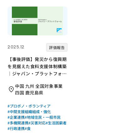
2025.12
評価報告
【事後評価】発災から復興期
を見据えた食料支援体制構築
｜ジャパン・プラットフォー
ム［21年度通常枠］
中国 九州 全国対象事業
四国 鹿児島県
#プロボノ・ボランティア
#中間支援組織組成・強化
#企業連携
#地域住民・一般市民
#多機関連携
#災害対応
#生活困窮者
#行政連携
#食