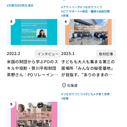
組み
#災害対応
#防災減災
#アウトリーチ
#つながりづくり
#ピアサポート
#病気・難病
#自殺対策
#若者
3
4
2022.2
2025.1
インタビュー
取材記事
米国の財団から学ぶPOのス
子どもも大人も集まる第三の
キルや役割・笹川平和財団
居場所「みんなの秘密基地」
茶野さん｜POリレーインタ
が目指す、“ありのままの自
ビュー no.001
分”を大切にするコミュニテ
北海道
ィづくり
#つながりづくり
#子ども
#子育て世帯
#若者
5