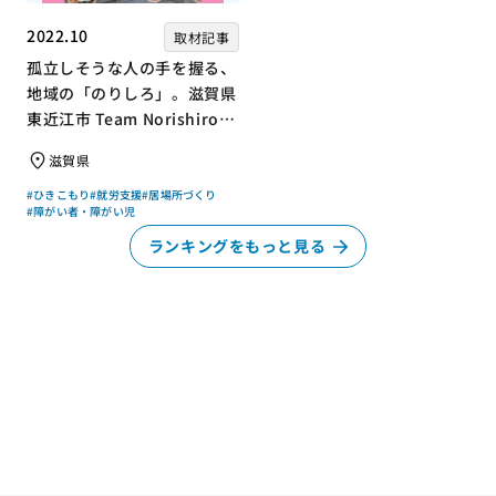
2022.10
取材記事
孤立しそうな人の手を握る、
地域の「のりしろ」。滋賀県
東近江市 Team Norishiroの
「仕事」と「居場所」づくり
滋賀県
#ひきこもり
#就労支援
#居場所づくり
#障がい者・障がい児
ランキングをもっと見る