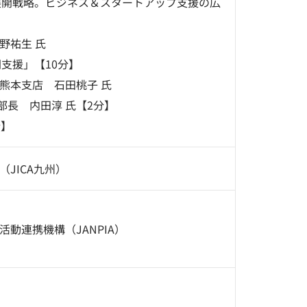
展開戦略。ビジネス＆スタートアップ支援の広
野祐生 氏
支援」【10分】
本支店 石田桃子 氏
業部長 内田淳 氏【2分】
分】
JICA九州）
動連携機構（JANPIA）