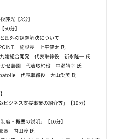
 後藤光【3分】
【60分】
と国外の課題解決について
POINT. 施設長 上平健太 氏
九建総合開発 代表取締役 新永隆一 氏
園 代表取締役 中瀬靖幸 氏
ie 代表取締役 大山愛美 氏
分】
DGsビジネス支援事業の紹介等」【10分】
彩
の制度・概要の説明」【10分】
部長 内田淳 氏