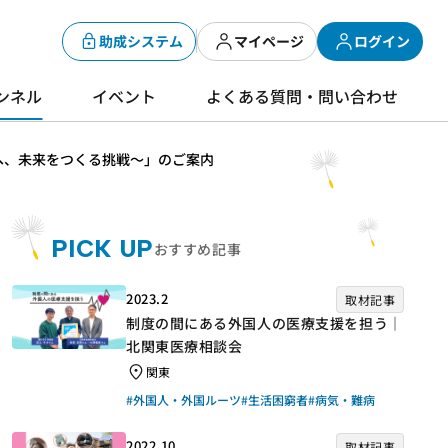
助成システム
マイページ
ログイン
ンネル
イベント
よくある質問・問い合わせ
へ、未来をつくる挑戦～」のご案内
PICK UP
おすすめ記事
2023.2
取材記事
制度の間にある外国人の医療支援を担う｜
北関東医療相談会
関東
#外国人・外国ルーツ
#生活困窮者
#病気・難病
2022.10
取材記事