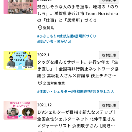
孤立しそうな人の手を握る、地域の「のり
しろ」。滋賀県東近江市 Team Norishiro
の「仕事」と「居場所」づくり
滋賀県
#ひきこもり
#就労支援
#居場所づくり
#障がい者・障がい児
2022.1
取材記事
タッグを組んでサポート。非行少年の「生
き直し」｜全国再非行防止ネットワーク協
議会 高坂朝人さん×評論家 荻上チキさん
【聞き手】
全国対象事業
#住まい・シェルター
#多機関連携
#罪を犯した人
2021.12
取材記事
ＤVシェルターが目指す新たなステップ｜
全国女性シェルターネット 北仲千里さん
×ジャーナリスト 浜田敬子さん【聞き