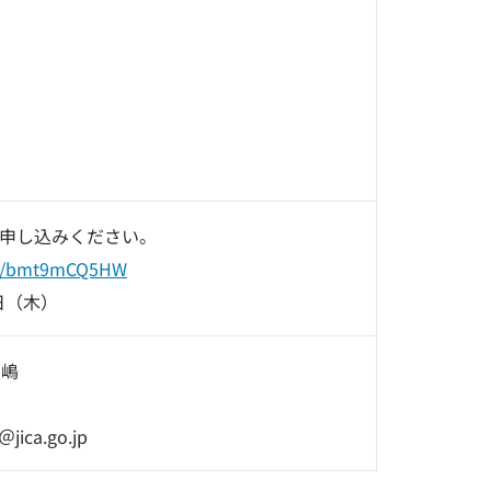
申し込みください。
m/r/bmt9mCQ5HW
日（木）
中嶋
jica.go.jp