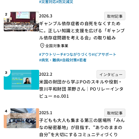
#災害対応
#防災減災
2
2026.3
取材記事
ギャンブル依存症者の自死をなくすため
に。正しい知識と支援を広げる「ギャンブ
ル依存症問題を考える会」の取り組み
全国対象事業
#アウトリーチ
#つながりづくり
#ピアサポート
#病気・難病
#自殺対策
#若者
3
2022.2
インタビュー
米国の財団から学ぶPOのスキルや役割・
笹川平和財団 茶野さん｜POリレーインタ
ビュー no.001
4
2025.1
取材記事
子どもも大人も集まる第三の居場所「みん
なの秘密基地」が目指す、“ありのままの
自分”を大切にするコミュニティづくり