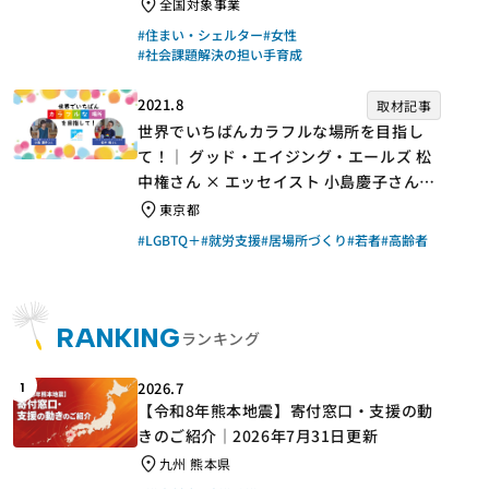
手】
全国対象事業
#住まい・シェルター
#女性
#社会課題解決の担い手育成
2021.8
取材記事
世界でいちばんカラフルな場所を目指し
て！｜ グッド・エイジング・エールズ 松
中権さん × エッセイスト 小島慶子さん
【聞き手】
東京都
#LGBTQ＋
#就労支援
#居場所づくり
#若者
#高齢者
RANKING
ランキング
2026.7
1
【令和8年熊本地震】寄付窓口・支援の動
きのご紹介｜2026年7月31日更新
九州 熊本県