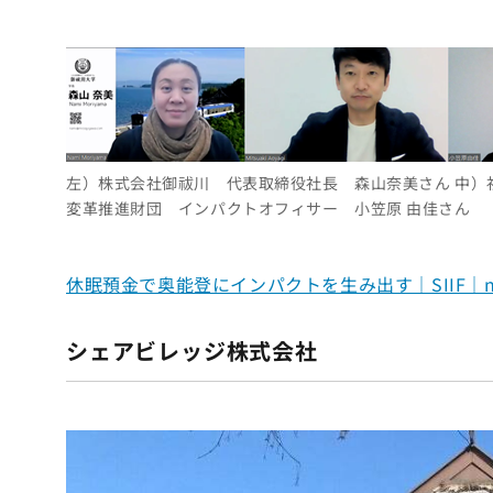
左）株式会社御祓川 代表取締役社長 森山奈美さん 中）社
変革推進財団 インパクトオフィサー 小笠原 由佳さん
休眠預金で奥能登にインパクトを生み出す｜SIIF｜n
シェアビレッジ株式会社