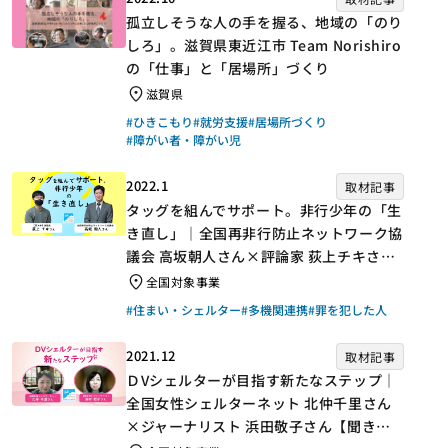
孤立しそうな人の手を握る、地域の「のり
しろ」。滋賀県東近江市 Team Norishiro
の「仕事」と「居場所」づくり
滋賀県
#ひきこもり
#就労支援
#居場所づくり
#障がい者・障がい児
2022.1
取材記事
タッグを組んでサポート。非行少年の「生
き直し」｜全国再非行防止ネットワーク協
議会 高坂朝人さん×評論家 荻上チキさん
【聞き手】
全国対象事業
#住まい・シェルター
#多機関連携
#罪を犯した人
2021.12
取材記事
ＤVシェルターが目指す新たなステップ｜
全国女性シェルターネット 北仲千里さん
×ジャーナリスト 浜田敬子さん【聞き