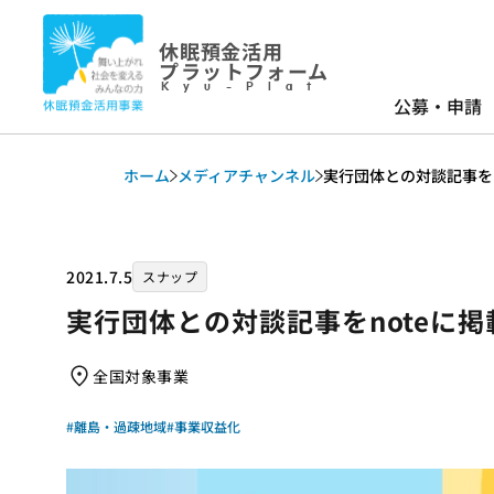
休眠預金活用
プラットフォーム
Kyu-Plat
公募・申請
ホーム
メディアチャンネル
実行団体との対談記事をno
2021.7.5
スナップ
実行団体との対談記事をnoteに掲載
全国対象事業
#離島・過疎地域
#事業収益化