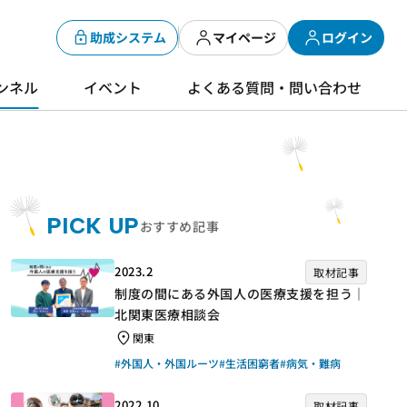
助成システム
マイページ
ログイン
ンネル
イベント
よくある質問・問い合わせ
PICK UP
おすすめ記事
2023.2
取材記事
制度の間にある外国人の医療支援を担う｜
北関東医療相談会
関東
#外国人・外国ルーツ
#生活困窮者
#病気・難病
2022.10
取材記事