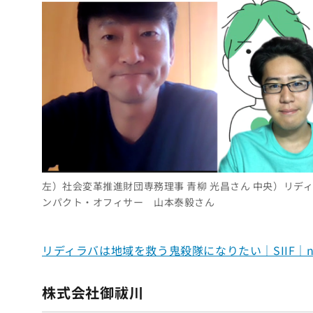
左）社会変革推進財団専務理事 青柳 光昌さん 中央）リデ
ンパクト・オフィサー 山本泰毅さん
リディラバは地域を救う鬼殺隊になりたい｜SIIF｜no
株式会社御祓川