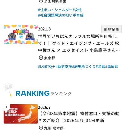
手】
全国対象事業
#住まい・シェルター
#女性
#社会課題解決の担い手育成
2021.8
取材記事
世界でいちばんカラフルな場所を目指し
て！｜ グッド・エイジング・エールズ 松
中権さん × エッセイスト 小島慶子さん
【聞き手】
東京都
#LGBTQ＋
#就労支援
#居場所づくり
#若者
#高齢者
RANKING
ランキング
2026.7
1
【令和8年熊本地震】寄付窓口・支援の動
きのご紹介｜2026年7月31日更新
九州 熊本県