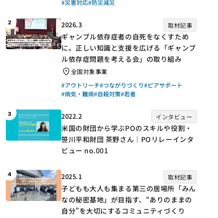
#災害対応
#防災減災
2
2026.3
取材記事
ギャンブル依存症者の自死をなくすため
に。正しい知識と支援を広げる「ギャンブ
ル依存症問題を考える会」の取り組み
全国対象事業
#アウトリーチ
#つながりづくり
#ピアサポート
#病気・難病
#自殺対策
#若者
3
2022.2
インタビュー
米国の財団から学ぶPOのスキルや役割・
笹川平和財団 茶野さん｜POリレーインタ
ビュー no.001
4
2025.1
取材記事
子どもも大人も集まる第三の居場所「みん
なの秘密基地」が目指す、“ありのままの
自分”を大切にするコミュニティづくり