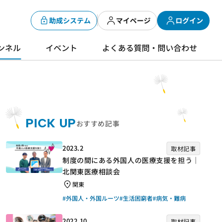
助成システム
マイページ
ログイン
ンネル
イベント
よくある質問・問い合わせ
PICK UP
おすすめ記事
2023.2
取材記事
制度の間にある外国人の医療支援を担う｜
北関東医療相談会
関東
#外国人・外国ルーツ
#生活困窮者
#病気・難病
2022.10
取材記事