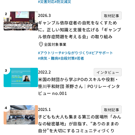
#災害対応
#防災減災
2
2026.3
取材記事
ギャンブル依存症者の自死をなくすため
に。正しい知識と支援を広げる「ギャンブ
ル依存症問題を考える会」の取り組み
全国対象事業
#アウトリーチ
#つながりづくり
#ピアサポート
#病気・難病
#自殺対策
#若者
3
2022.2
インタビュー
米国の財団から学ぶPOのスキルや役割・
笹川平和財団 茶野さん｜POリレーインタ
ビュー no.001
4
2025.1
取材記事
子どもも大人も集まる第三の居場所「みん
なの秘密基地」が目指す、“ありのままの
自分”を大切にするコミュニティづくり