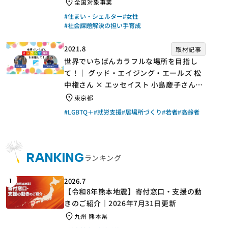
手】
全国対象事業
#住まい・シェルター
#女性
#社会課題解決の担い手育成
2021.8
取材記事
世界でいちばんカラフルな場所を目指し
て！｜ グッド・エイジング・エールズ 松
中権さん × エッセイスト 小島慶子さん
【聞き手】
東京都
#LGBTQ＋
#就労支援
#居場所づくり
#若者
#高齢者
RANKING
ランキング
2026.7
1
【令和8年熊本地震】寄付窓口・支援の動
きのご紹介｜2026年7月31日更新
九州 熊本県