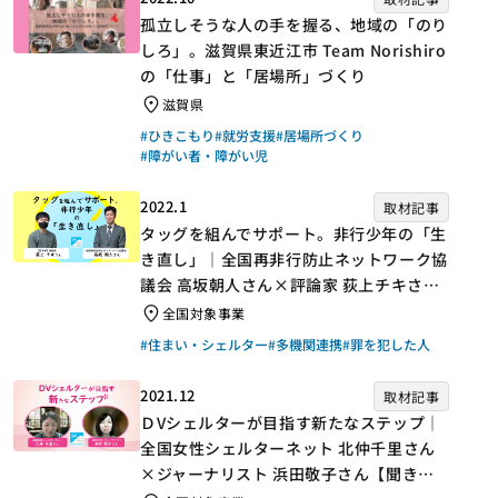
孤立しそうな人の手を握る、地域の「のり
しろ」。滋賀県東近江市 Team Norishiro
の「仕事」と「居場所」づくり
滋賀県
#ひきこもり
#就労支援
#居場所づくり
#障がい者・障がい児
2022.1
取材記事
タッグを組んでサポート。非行少年の「生
き直し」｜全国再非行防止ネットワーク協
議会 高坂朝人さん×評論家 荻上チキさん
【聞き手】
全国対象事業
#住まい・シェルター
#多機関連携
#罪を犯した人
2021.12
取材記事
ＤVシェルターが目指す新たなステップ｜
全国女性シェルターネット 北仲千里さん
×ジャーナリスト 浜田敬子さん【聞き