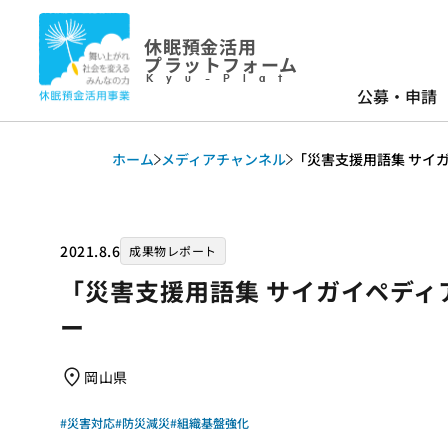
休眠預金活用
プラットフォーム
Kyu-Plat
公募・申請
ホーム
メディアチャンネル
「災害支援用語集 サイ
2021.8.6
成果物レポート
「災害支援用語集 サイガイペディ
ー
岡山県
#災害対応
#防災減災
#組織基盤強化