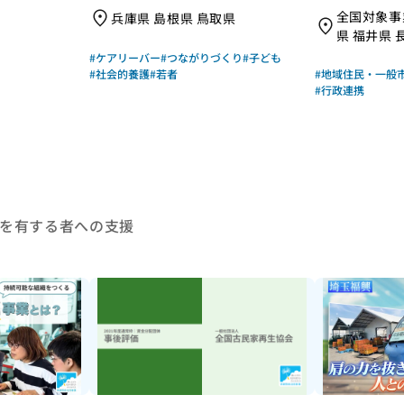
場の声からー」｜さんいん若者サ
動法人 なが
全国対象事
兵庫県 島根県 鳥取県
ポートネットワーク（労働者協同
きプロジェ
県 福井県 
組合 ワーカーズコープ・センタ
#ケアリーバー
#つながりづくり
#子ども
ー事業団）｜成果物レポート
#社会的養護
#若者
#地域住民・一般
#行政連携
を有する者への支援