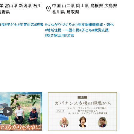
のこどもの城いきい
非営利活動法人ひろしまNPOセ
業 富山県 新潟県 石川
中国 山口県 岡山県 島根県 広島県
クト｜成果物レポート
ンター（中国5県休眠預金等活用
長野県
香川県 鳥取県
コンソーシアム）｜成果物レポー
ト
市民
#子ども
#災害対応
#若者
#つながりづくり
#中間支援組織組成・強化
#地域住民・一般市民
#子ども
#就労支援
#空き家活用
#若者