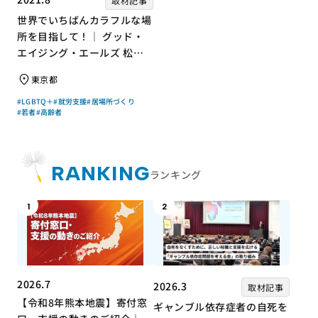
取材記事
世界でいちばんカラフルな場
所を目指して！｜ グッド・
エイジング・エールズ 松中
権さん × エッセイスト 小島
東京都
慶子さん【聞き手】
#LGBTQ＋
#就労支援
#居場所づくり
#若者
#高齢者
RANKING
ランキング
1
2
2026.7
2026.3
取材記事
【令和8年熊本地震】寄付窓
ギャンブル依存症者の自死を