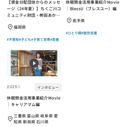
【資金分配団体からのメッセ
休眠預金活用事業紹介Movie
ージ〈24年夏〉】ちくご川コ
｜BlessU（ブレスユー）編
ミュニティ財団・栁田あかね
岩手県
さん
福岡県
#ひとり親
#就労支援
#不登校
#子ども
#子育て世帯
#若者
2025.1
インタビュー
休眠預金活用事業紹介Movie
｜キャリアマム編
三重県 富山県 岐阜県 愛
知県 新潟県 石川県