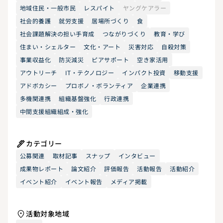
地域住民・一般市民
レスパイト
ヤングケアラー
社会的養護
就労支援
居場所づくり
食
社会課題解決の担い手育成
つながりづくり
教育・学び
住まい・シェルター
文化・アート
災害対応
自殺対策
事業収益化
防災減災
ピアサポート
空き家活用
アウトリーチ
IT・テクノロジー
インパクト投資
移動支援
アドボカシー
プロボノ・ボランティア
企業連携
多機関連携
組織基盤強化
行政連携
中間支援組織組成・強化
カテゴリー
公募関連
取材記事
スナップ
インタビュー
成果物レポート
論文紹介
評価報告
活動報告
活動紹介
イベント紹介
イベント報告
メディア掲載
活動対象地域