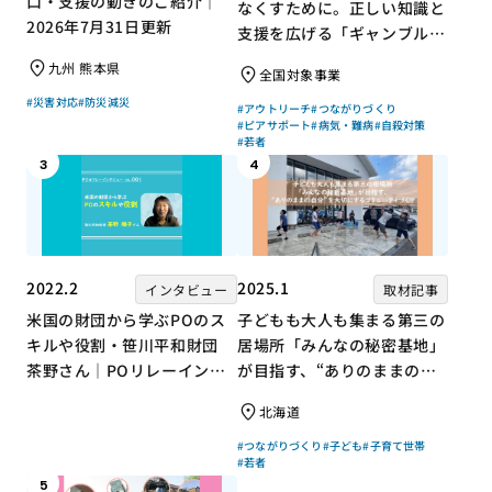
口・支援の動きのご紹介｜
なくすために。正しい知識と
2026年7月31日更新
支援を広げる「ギャンブル依
存症問題を考える会」の取り
九州 熊本県
全国対象事業
組み
#災害対応
#防災減災
#アウトリーチ
#つながりづくり
#ピアサポート
#病気・難病
#自殺対策
#若者
3
4
2022.2
2025.1
インタビュー
取材記事
米国の財団から学ぶPOのス
子どもも大人も集まる第三の
キルや役割・笹川平和財団
居場所「みんなの秘密基地」
茶野さん｜POリレーインタ
が目指す、“ありのままの自
ビュー no.001
分”を大切にするコミュニテ
北海道
ィづくり
#つながりづくり
#子ども
#子育て世帯
#若者
5