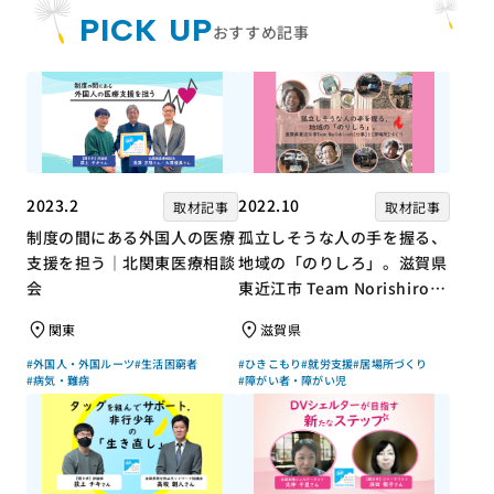
PICK UP
おすすめ記事
2023.2
2022.10
取材記事
取材記事
制度の間にある外国人の医療
孤立しそうな人の手を握る、
支援を担う｜北関東医療相談
地域の「のりしろ」。滋賀県
会
東近江市 Team Norishiroの
「仕事」と「居場所」づくり
関東
滋賀県
#外国人・外国ルーツ
#生活困窮者
#ひきこもり
#就労支援
#居場所づくり
#病気・難病
#障がい者・障がい児