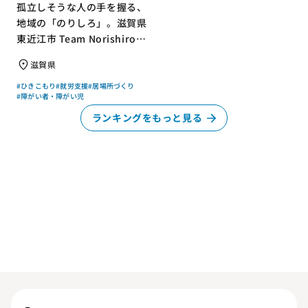
孤立しそうな人の手を握る、
地域の「のりしろ」。滋賀県
東近江市 Team Norishiroの
「仕事」と「居場所」づくり
滋賀県
#ひきこもり
#就労支援
#居場所づくり
#障がい者・障がい児
ランキングをもっと見る