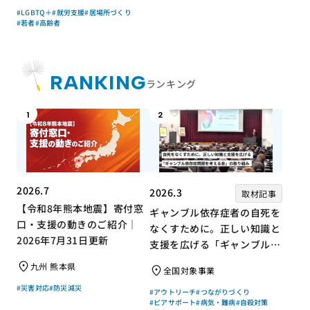
#LGBTQ＋
#就労支援
#居場所づくり
#若者
#高齢者
RANKING
ランキング
1
2
2026.7
2026.3
取材記事
【令和8年熊本地震】寄付窓
ギャンブル依存症者の自死を
口・支援の動きのご紹介｜
なくすために。正しい知識と
2026年7月31日更新
支援を広げる「ギャンブル依
存症問題を考える会」の取り
九州 熊本県
全国対象事業
組み
#災害対応
#防災減災
#アウトリーチ
#つながりづくり
#ピアサポート
#病気・難病
#自殺対策