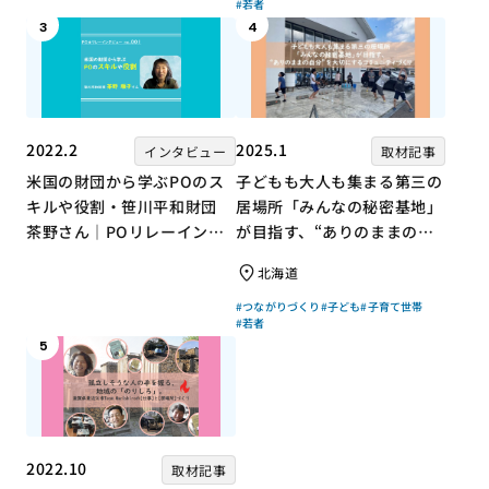
#若者
3
4
2022.2
2025.1
インタビュー
取材記事
米国の財団から学ぶPOのス
子どもも大人も集まる第三の
キルや役割・笹川平和財団
居場所「みんなの秘密基地」
茶野さん｜POリレーインタ
が目指す、“ありのままの自
ビュー no.001
分”を大切にするコミュニテ
北海道
ィづくり
#つながりづくり
#子ども
#子育て世帯
#若者
5
2022.10
取材記事