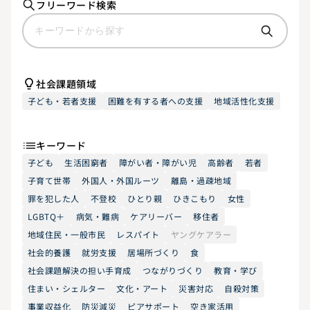
フリーワード検索
社会課題領域
子ども・若者支援
困難を有する者への支援
地域活性化支援
キーワード
子ども
生活困窮者
障がい者・障がい児
高齢者
若者
子育て世帯
外国人・外国ルーツ
離島・過疎地域
罪を犯した人
不登校
ひとり親
ひきこもり
女性
LGBTQ＋
病気・難病
ケアリーバー
移住者
地域住民・一般市民
レスパイト
ヤングケアラー
社会的養護
就労支援
居場所づくり
食
社会課題解決の担い手育成
つながりづくり
教育・学び
住まい・シェルター
文化・アート
災害対応
自殺対策
事業収益化
防災減災
ピアサポート
空き家活用