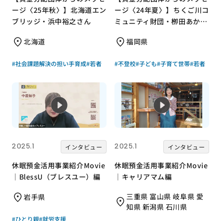
ージ〈25年秋〉】北海道エン
ージ〈24年夏〉】ちくご川コ
ブリッジ・浜中裕之さん
ミュニティ財団・栁田あかね
さん
北海道
福岡県
#社会課題解決の担い手育成
#若者
#不登校
#子ども
#子育て世帯
#若者
2025.1
2025.1
インタビュー
インタビュー
休眠預金活用事業紹介Movie
休眠預金活用事業紹介Movie
｜BlessU（ブレスユー）編
｜キャリアマム編
三重県 富山県 岐阜県 愛
岩手県
知県 新潟県 石川県
#ひとり親
#就労支援