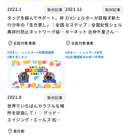
2022.1
2021.12
取材記事
取材記事
タッグを組んでサポート。非
ＤVシェルターが目指す新た
行少年の「生き直し」｜全国
なステップ｜全国女性シェル
再非行防止ネットワーク協議
ターネット 北仲千里さん×
会 高坂朝人さん×評論家 荻
ジャーナリスト 浜田敬子さ
全国対象事業
全国対象事業
上チキさん【聞き手】
ん【聞き手】
#住まい・シェルター
#多機関連携
#住まい・シェルター
#女性
#罪を犯した人
#社会課題解決の担い手育成
2021.8
取材記事
世界でいちばんカラフルな場
所を目指して！｜ グッド・
エイジング・エールズ 松中
権さん × エッセイスト 小島
東京都
慶子さん【聞き手】