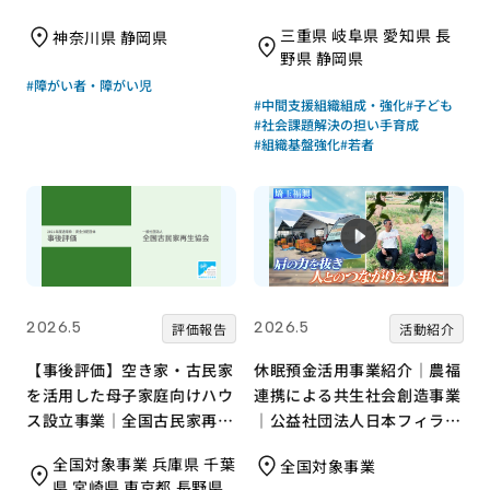
フ）」養成による組織基盤強
三重県 岐阜県 愛知県 長
神奈川県 静岡県
化｜特定非営利活動法人ボラ
野県 静岡県
ンタリーネイバーズ
#障がい者・障がい児
#中間支援組織組成・強化
#子ども
#社会課題解決の担い手育成
#組織基盤強化
#若者
2026.5
2026.5
評価報告
活動紹介
【事後評価】空き家・古民家
休眠預金活用事業紹介｜農福
を活用した母子家庭向けハウ
連携による共生社会創造事業
ス設立事業｜全国古民家再生
｜公益社団法人日本フィラン
協会［21年度通常枠］
ソロピー協会
全国対象事業 兵庫県 千葉
全国対象事業
県 宮崎県 東京都 長野県