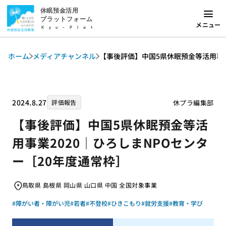
休眠預金活用
プラットフォーム
メニュー
Kyu-Plat
ホーム
メディアチャンネル
【事後評価】中国5県休眠預金等活用事業
2024.8.27
休プラ編集部
評価報告
【事後評価】中国5県休眠預金等活
用事業2020｜ひろしまNPOセンタ
ー［20年度通常枠］
鳥取県 島根県 岡山県 山口県 中国 全国対象事業
#障がい者・障がい児
#若者
#不登校
#ひきこもり
#就労支援
#教育・学び