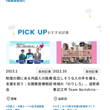
#組織基盤強化
PICK UP
おすすめ記事
2023.2
2022.10
取材記事
取材記事
制度の間にある外国人の医療
孤立しそうな人の手を握る、
支援を担う｜北関東医療相談
地域の「のりしろ」。滋賀県
会
東近江市 Team Norishiroの
「仕事」と「居場所」づくり
関東
滋賀県
#外国人・外国ルーツ
#生活困窮者
#ひきこもり
#就労支援
#居場所づくり
#病気・難病
#障がい者・障がい児