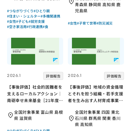
青森県 静岡県 高知県 鹿
児島県
#つながりづくり
#ひとり親
#住まい・シェルター
#多機関連携
#女性
#子ども
#就労支援
#女性
#子育て世帯
#防災減災
#空き家活用
#行政連携
#食
2026.1
2026.1
評価報告
評価報告
【事後評価】社会的困難者を
【事後評価】地域の資金循環
支えるローカルアクション｜
とそれを担う組織・若手支援
南砺幸せ未来基金［21年度通
者を生み出す人材育成事業｜
常枠］
全国コミュニティ財団協会
全国対象事業 富山県 島根
全国対象事業 四国 東北
［21年度通常枠］
県 滋賀県
石川県 群馬県 関東 香川
県 高知県
#つながりづくり
#ひとり親