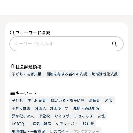
フリーワード検索
社会課題領域
子ども・若者支援
困難を有する者への支援
地域活性化支援
キーワード
子ども
生活困窮者
障がい者・障がい児
高齢者
若者
子育て世帯
外国人・外国ルーツ
離島・過疎地域
罪を犯した人
不登校
ひとり親
ひきこもり
女性
LGBTQ＋
病気・難病
ケアリーバー
移住者
地域住民・一般市民
レスパイト
ヤングケアラー