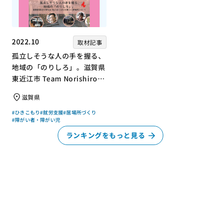
2022.10
取材記事
孤立しそうな人の手を握る、
地域の「のりしろ」。滋賀県
東近江市 Team Norishiroの
「仕事」と「居場所」づくり
滋賀県
#ひきこもり
#就労支援
#居場所づくり
#障がい者・障がい児
ランキングをもっと見る