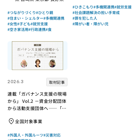
#ひきこもり
#多機関連携
#就労支援
#つながりづくり
#ひとり親
#社会課題解決の担い手育成
#住まい・シェルター
#多機関連携
#罪を犯した人
#女性
#子ども
#就労支援
#障がい者・障がい児
#空き家活用
#行政連携
#食
2026.3
取材記事
連載「ガバナンス支援の現場
から」 Vol.2 －資金分配団体
から活動支援団体へ――「知
識・意識・行動」で取り組
全国対象事業
む、ジャパン・プラットフォ
ームのガバナンス体制整備支
#外国人・外国ルーツ
#災害対応
援－