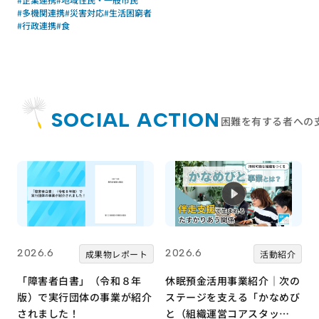
#多機関連携
#災害対応
#生活困窮者
#行政連携
#食
SOCIAL ACTION
困難を有する者への
2026.6
2026.6
成果物レポート
活動紹介
「障害者白書」（令和８年
休眠預金活用事業紹介｜次の
版）で実行団体の事業が紹介
ステージを支える「かなめび
されました！
と（組織運営コアスタッ