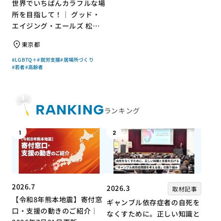
世界でいちばんカラフルな場
所を目指して！｜ グッド・
エイジング・エールズ 松中
権さん × エッセイスト 小島
東京都
慶子さん【聞き手】
#LGBTQ＋
#就労支援
#居場所づくり
#若者
#高齢者
RANKING
ランキング
1
2
2026.7
2026.3
取材記事
【令和8年熊本地震】寄付窓
ギャンブル依存症者の自死を
口・支援の動きのご紹介｜
なくすために。正しい知識と