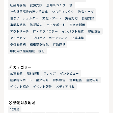
社会的養護
就労支援
居場所づくり
食
社会課題解決の担い手育成
つながりづくり
教育・学び
住まい・シェルター
文化・アート
災害対応
自殺対策
事業収益化
防災減災
ピアサポート
空き家活用
アウトリーチ
IT・テクノロジー
インパクト投資
移動支援
アドボカシー
プロボノ・ボランティア
企業連携
多機関連携
組織基盤強化
行政連携
中間支援組織組成・強化
カテゴリー
公募関連
取材記事
スナップ
インタビュー
成果物レポート
論文紹介
評価報告
活動報告
活動紹介
イベント紹介
イベント報告
メディア掲載
活動対象地域
北海道