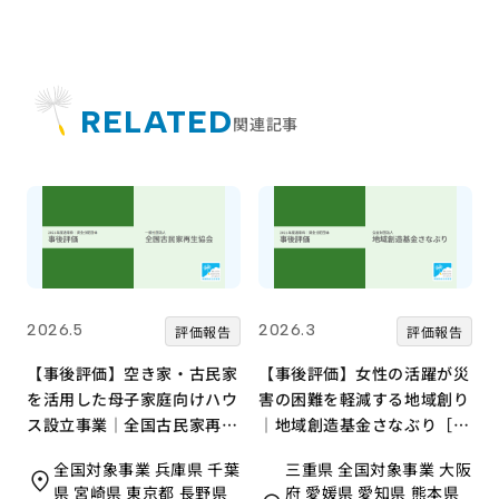
RELATED
関連記事
2026.5
2026.3
評価報告
評価報告
【事後評価】空き家・古民家
【事後評価】女性の活躍が災
を活用した母子家庭向けハウ
害の困難を軽減する地域創り
ス設立事業｜全国古民家再生
｜地域創造基金さなぶり［21
協会［21年度通常枠］
年度通常枠］
全国対象事業 兵庫県 千葉
三重県 全国対象事業 大阪
県 宮崎県 東京都 長野県
府 愛媛県 愛知県 熊本県