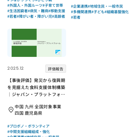
#外国人・外国ルーツ
#子育て世帯
#企業連携
#地域住民・一般市民
#生活困窮者
#病気・難病
#移動支援
#多機関連携
#子ども
#組織基盤強化
#若者
#障がい者・障がい児
#高齢者
#若者
2025.12
評価報告
【事後評価】発災から復興期
を見据えた食料支援体制構築
｜ジャパン・プラットフォー
ム［21年度通常枠］
中国 九州 全国対象事業
四国 鹿児島県
#プロボノ・ボランティア
#中間支援組織組成・強化
#企業連携
#地域住民・一般市民