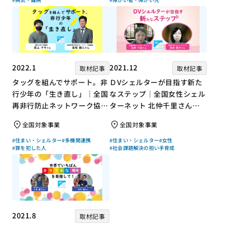
2022.1
2021.12
取材記事
取材記事
タッグを組んでサポート。非
ＤVシェルターが目指す新た
行少年の「生き直し」｜全国
なステップ｜全国女性シェル
再非行防止ネットワーク協議
ターネット 北仲千里さん×
会 高坂朝人さん×評論家 荻
ジャーナリスト 浜田敬子さ
全国対象事業
全国対象事業
上チキさん【聞き手】
ん【聞き手】
#住まい・シェルター
#多機関連携
#住まい・シェルター
#女性
#罪を犯した人
#社会課題解決の担い手育成
2021.8
取材記事