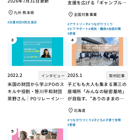
2026年7月31日更新
支援を広げる「ギャンブル依
存症問題を考える会」の取り
九州 熊本県
全国対象事業
組み
#災害対応
#防災減災
#アウトリーチ
#つながりづくり
#ピアサポート
#病気・難病
#自殺対策
#若者
3
4
2022.2
2025.1
インタビュー
取材記事
米国の財団から学ぶPOのス
子どもも大人も集まる第三の
キルや役割・笹川平和財団
居場所「みんなの秘密基地」
茶野さん｜POリレーインタ
が目指す、“ありのままの自
ビュー no.001
分”を大切にするコミュニテ
北海道
ィづくり
#つながりづくり
#子ども
#子育て世帯
#若者
5