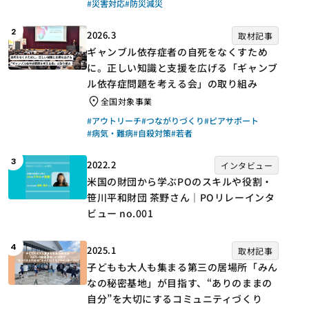
#災害対応
#防災減災
2
2026.3
取材記事
ギャンブル依存症者の自死をなくすため
に。正しい知識と支援を広げる「ギャンブ
ル依存症問題を考える会」の取り組み
全国対象事業
#アウトリーチ
#つながりづくり
#ピアサポート
#病気・難病
#自殺対策
#若者
3
2022.2
インタビュー
米国の財団から学ぶPOのスキルや役割・
笹川平和財団 茶野さん｜POリレーインタ
ビュー no.001
4
2025.1
取材記事
子どもも大人も集まる第三の居場所「みん
なの秘密基地」が目指す、“ありのままの
自分”を大切にするコミュニティづくり