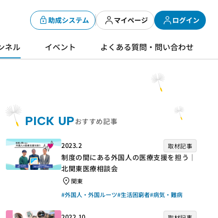
助成システム
マイページ
ログイン
ンネル
イベント
よくある質問・問い合わせ
PICK UP
おすすめ記事
2023.2
取材記事
制度の間にある外国人の医療支援を担う｜
北関東医療相談会
関東
#外国人・外国ルーツ
#生活困窮者
#病気・難病
2022.10
取材記事