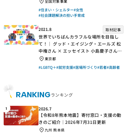
手】
全国対象事業
#住まい・シェルター
#女性
#社会課題解決の担い手育成
2021.8
取材記事
世界でいちばんカラフルな場所を目指し
て！｜ グッド・エイジング・エールズ 松
中権さん × エッセイスト 小島慶子さん
【聞き手】
東京都
#LGBTQ＋
#就労支援
#居場所づくり
#若者
#高齢者
RANKING
ランキング
2026.7
1
【令和8年熊本地震】寄付窓口・支援の動
きのご紹介｜2026年7月31日更新
九州 熊本県