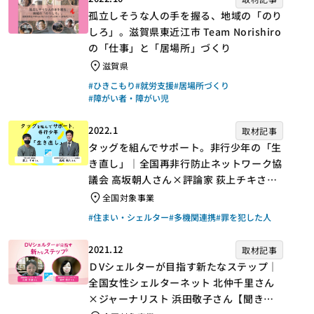
孤立しそうな人の手を握る、地域の「のり
しろ」。滋賀県東近江市 Team Norishiro
の「仕事」と「居場所」づくり
滋賀県
#ひきこもり
#就労支援
#居場所づくり
#障がい者・障がい児
2022.1
取材記事
タッグを組んでサポート。非行少年の「生
き直し」｜全国再非行防止ネットワーク協
議会 高坂朝人さん×評論家 荻上チキさん
【聞き手】
全国対象事業
#住まい・シェルター
#多機関連携
#罪を犯した人
2021.12
取材記事
ＤVシェルターが目指す新たなステップ｜
全国女性シェルターネット 北仲千里さん
×ジャーナリスト 浜田敬子さん【聞き