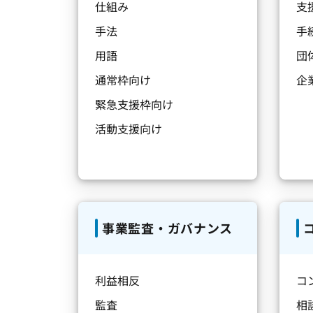
仕組み
支
手法
手
用語
団
通常枠向け
企
緊急支援枠向け
活動支援向け
事業監査・ガバナンス
利益相反
コ
監査
相