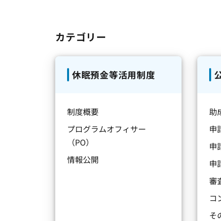
カテゴリー
休眠預金等活用制度
制度概要
助
プログラムオフィサー
申
（PO）
申
情報公開
申
審
コ
そ