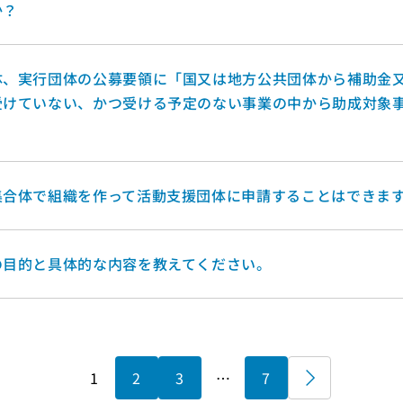
か？
体、実行団体の公募要領に「国又は地方公共団体から補助金
受けていない、かつ受ける予定のない事業の中から助成対象
集合体で組織を作って活動支援団体に申請することはできま
の目的と具体的な内容を教えてください。
1
2
3
…
7
»