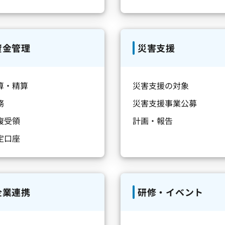
資金管理
災害支援
算・精算
災害支援の対象
務
災害支援事業公募
複受領
計画・報告
定口座
企業連携
研修・イベント