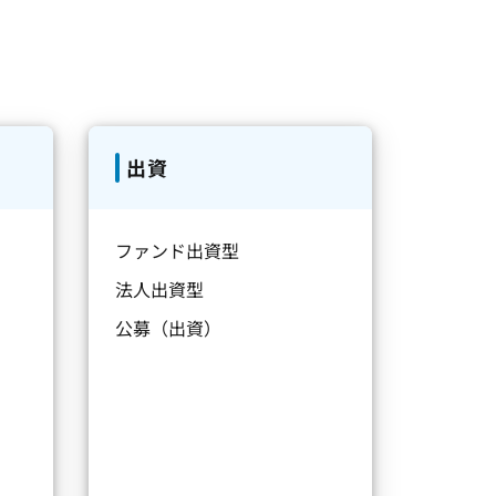
出資
ファンド出資型
法人出資型
公募（出資）