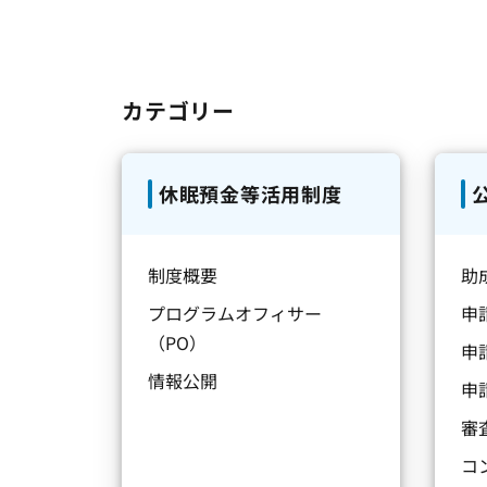
カテゴリー
休眠預金等活用制度
制度概要
助
プログラムオフィサー
申
（PO）
申
情報公開
申
審
コ