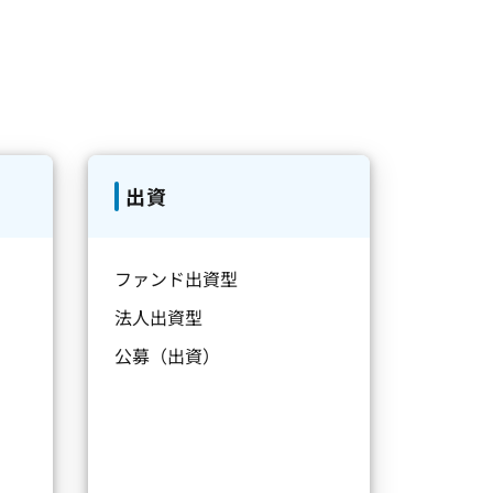
出資
ファンド出資型
法人出資型
公募（出資）