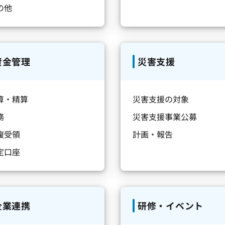
の他
資金管理
災害支援
算・精算
災害支援の対象
務
災害支援事業公募
複受領
計画・報告
定口座
企業連携
研修・イベント