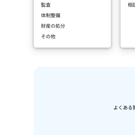
監査
相
体制整備
財産の処分
その他
よくある