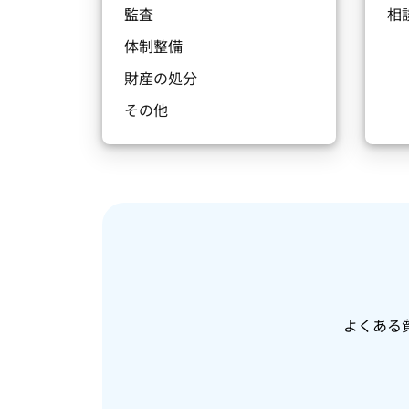
監査
相
体制整備
財産の処分
その他
よくある