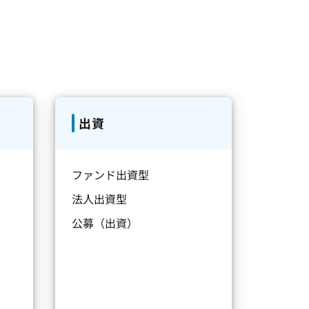
出資
ファンド出資型
法人出資型
公募（出資）