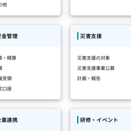
の他
資金管理
災害支援
算・精算
災害支援の対象
務
災害支援事業公募
複受領
計画・報告
定口座
企業連携
研修・イベント