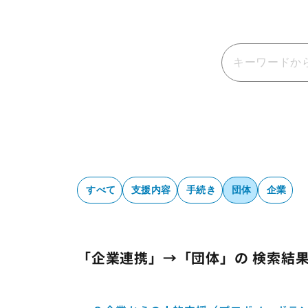
すべて
支援内容
手続き
団体
企業
「企業連携」→「団体」の 検索結