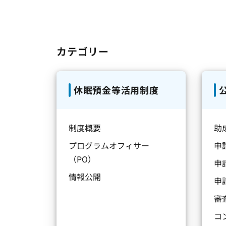
カテゴリー
休眠預金等活用制度
制度概要
助
プログラムオフィサー
申
（PO）
申
情報公開
申
審
コ