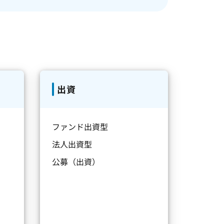
出資
ファンド出資型
法人出資型
公募（出資）