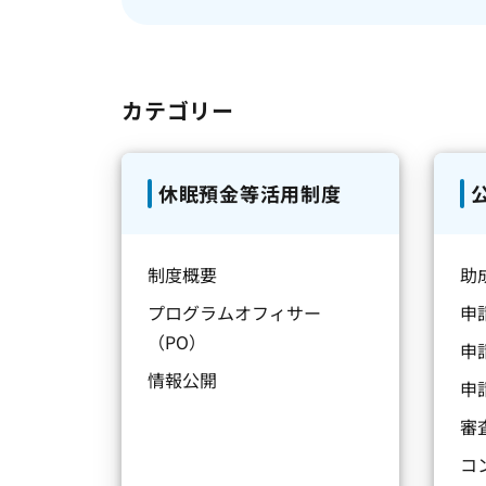
カテゴリー
休眠預金等活用制度
制度概要
助
プログラムオフィサー
申
（PO）
申
情報公開
申
審
コ