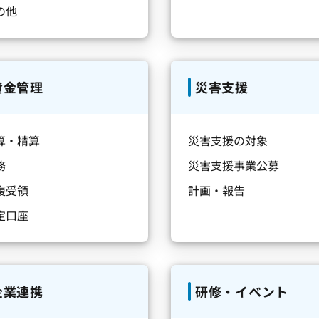
の他
資金管理
災害支援
算・精算
災害支援の対象
務
災害支援事業公募
複受領
計画・報告
定口座
企業連携
研修・イベント