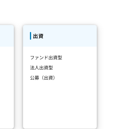
出資
ファンド出資型
法人出資型
公募（出資）