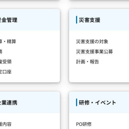
資金管理
災害支援
算・精算
災害支援の対象
務
災害支援事業公募
複受領
計画・報告
定口座
企業連携
研修・イベント
援内容
PO研修