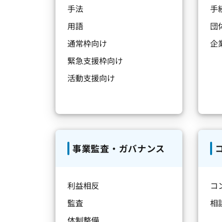
手法
手
用語
団
通常枠向け
企
緊急支援枠向け
活動支援向け
事業監査・ガバナンス
利益相反
コ
監査
相
体制整備