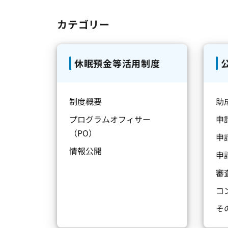
カテゴリー
休眠預金等活用制度
制度概要
助
プログラムオフィサー
申
（PO）
申
情報公開
申
審
コ
そ