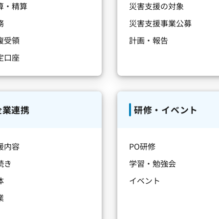
算・精算
災害支援の対象
務
災害支援事業公募
複受領
計画・報告
定口座
企業連携
研修・イベント
援内容
PO研修
続き
学習・勉強会
体
イベント
業