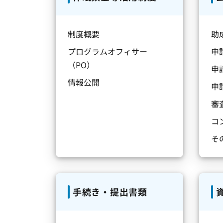
制度概要
助
プログラムオフィサー
申
（PO）
申
情報公開
申
審
コ
そ
手続き・提出書類