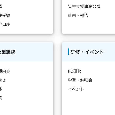
務
災害支援事業公募
複受領
計画・報告
定口座
企業連携
研修・イベント
援内容
PO研修
続き
学習・勉強会
体
イベント
業