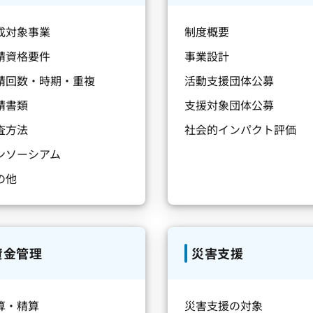
成対象事業
制度概要
請資格要件
事業設計
請回数・時期・重複
活動支援団体公募
請書類
支援対象団体公募
査方法
社会的インパクト評価
ンソーシアム
の他
資金管理
災害支援
算・精算
災害支援の対象