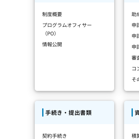
制度概要
助
プログラムオフィサー
申
（PO）
申
情報公開
申
審
コ
そ
手続き・提出書類
契約手続き
積