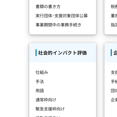
書類の書き方
税
実行団体･支援対象団体公募
重
事業期間中の事務手続き
指
社会的インパクト評価
仕組み
支
手法
手
用語
団
通常枠向け
企
緊急支援枠向け