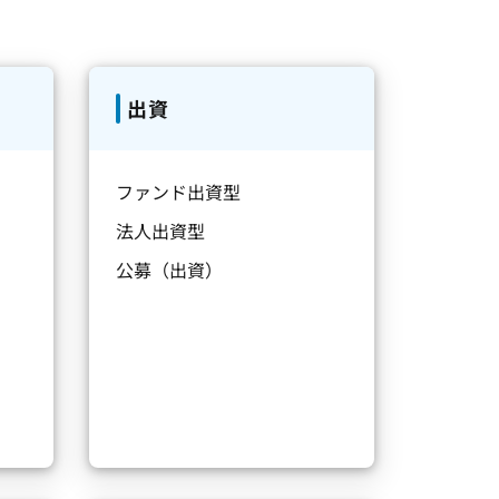
出資
ファンド出資型
法人出資型
公募（出資）