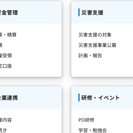
資金管理
災害支援
算・精算
災害支援の対象
務
災害支援事業公募
複受領
計画・報告
定口座
企業連携
研修・イベント
援内容
PO研修
続き
学習・勉強会