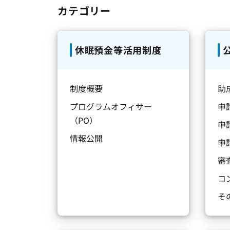
カテゴリー
休眠預金等活用制度
制度概要
助
プログラムオフィサー
申
（PO）
申
情報公開
申
審
コ
そ