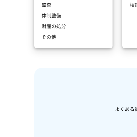
監査
相
体制整備
財産の処分
その他
よくある