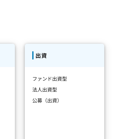
出資
ファンド出資型
法人出資型
公募（出資）