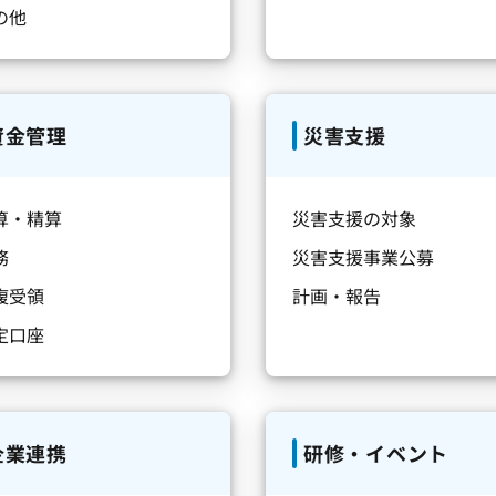
の他
資金管理
災害支援
算・精算
災害支援の対象
務
災害支援事業公募
複受領
計画・報告
定口座
企業連携
研修・イベント