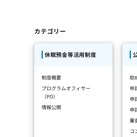
カテゴリー
休眠預金等活用制度
制度概要
助
プログラムオフィサー
申
（PO）
申
情報公開
申
審
コ