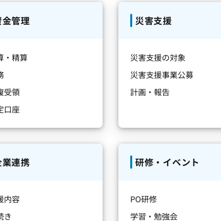
資金管理
災害支援
算・精算
災害支援の対象
務
災害支援事業公募
複受領
計画・報告
定口座
企業連携
研修・イベント
援内容
PO研修
続き
学習・勉強会