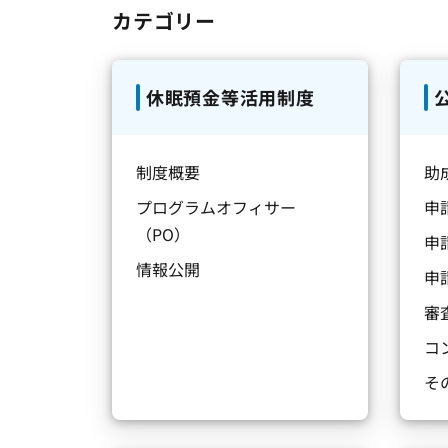
カテゴリー
休眠預金等活用制度
制度概要
助
プログラムオフィサー
申
（PO）
申
情報公開
申
審
コ
そ