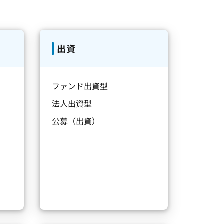
出資
ファンド出資型
法人出資型
公募（出資）