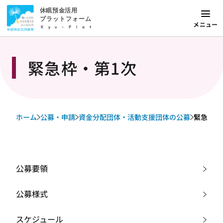
休眠預金活用
プラットフォーム
メニュー
Kyu-Plat
緊急枠・第1次
ホーム
公募・申請
資金分配団体・活動支援団体の公募
緊急枠・
公募要領
公募様式
スケジュール