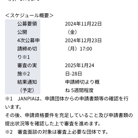
＜スケジュール概要＞
公募要領
2024年11
月
22
日
公開
（金）
4
次公募申
2024年12
月
23
日
請締め切
（月）
17:00
り※1
審査の実
2025
年
1
月24
施※2
日-28日
結果通知
申請締切より概
（予定）
ね 5週間程度
※1 JANPIAは、申請団体からの申請書類等の確認を行
います。
その後、申請資格要件を充足していること及び申請書類の
提出状況等を確認した上で審査を進めます。
※2 審査面談の対象は審査上必要な団体です。