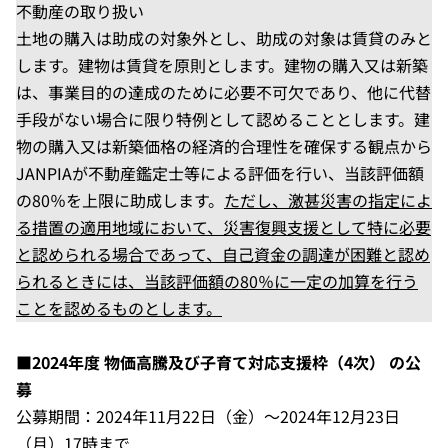
不動産の取り扱い
土地の購入は助成の対象外とし、助成の対象は賃貸のみと
します。建物は賃貸を原則とします。建物の購入又は新築
は、事業目的の達成のために必要不可欠であり、他に代替
手段がない場合に限り特例として認めることとします。建
物の購入又は新築価格の経済的合理性を確保する観点から
JANPIAが不動産鑑定士等による評価を行い、当該評価額
の80％を上限に助成します。
ただし、激甚災害の指定によ
る措置の適用地域において、災害復興支援として特に必要
と認められる場合であって、自己資金の調達が困難と認め
られるときには、当該評価額の80％に一定の加算を行う
ことを認めるものとします。
■2024年度 物価高騰及び子育て対応支援枠（4次） の公
募
公募期間：2024年11月22日（金）～2024年12月23日
（月）17時まで