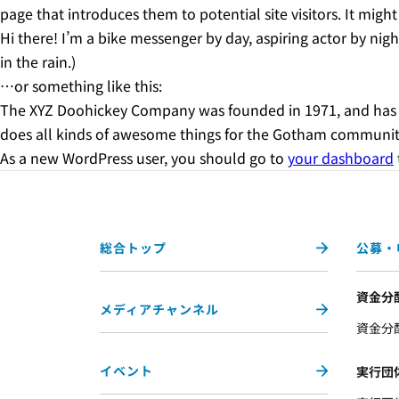
page that introduces them to potential site visitors. It might
Hi there! I’m a bike messenger by day, aspiring actor by nigh
in the rain.)
…or something like this:
The XYZ Doohickey Company was founded in 1971, and has be
does all kinds of awesome things for the Gotham communit
As a new WordPress user, you should go to
your dashboard
総合トップ
公募・
資金分
メディアチャンネル
資金分
イベント
実行団