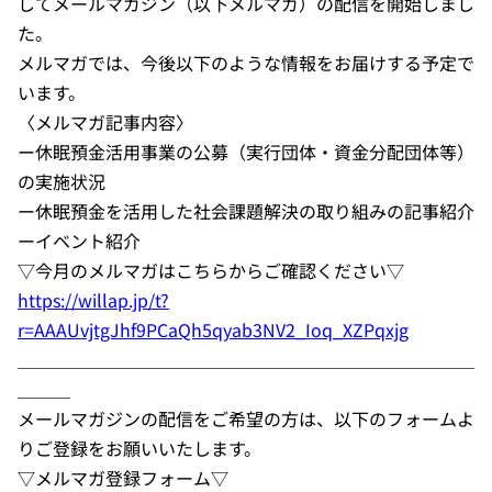
してメールマガジン（以下メルマガ）の配信を開始しまし
た。
メルマガでは、今後以下のような情報をお届けする予定で
います。
〈メルマガ記事内容〉
ー休眠預金活用事業の公募（実行団体・資金分配団体等）
の実施状況
ー休眠預金を活用した社会課題解決の取り組みの記事紹介
ーイベント紹介
▽今月のメルマガはこちらからご確認ください▽
https://willap.jp/t?
r=AAAUvjtgJhf9PCaQh5qyab3NV2_Ioq_XZPqxjg
＿＿＿＿＿＿＿＿＿＿＿＿＿＿＿＿＿＿＿＿＿＿＿＿＿＿
＿＿＿
メールマガジンの配信をご希望の方は、以下のフォームよ
りご登録をお願いいたします。
▽メルマガ登録フォーム▽