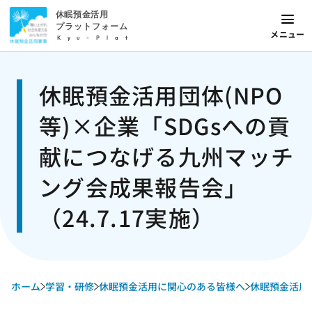
休眠預金活用
プラットフォーム
メニュー
Kyu-Plat
休眠預金活用団体(NPO
等)×企業「SDGsへの貢
献につなげる九州マッチ
ング会成果報告会」
（24.7.17実施）
ホーム
学習・研修
休眠預金活用に関心のある皆様へ
休眠預金活用