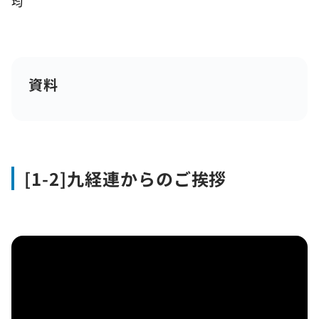
均
資料
[1-2]九経連からのご挨拶