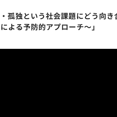
立・孤独という社会課題にどう向き
究による予防的アプローチ～」