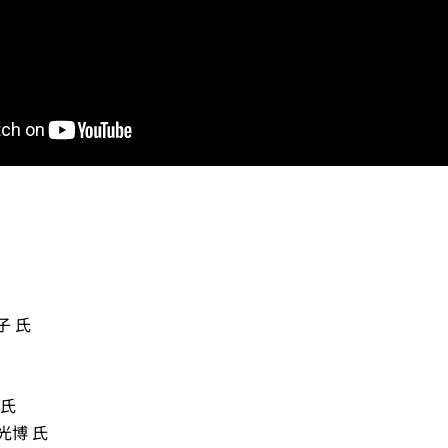
子 氏
 氏
光博 氏