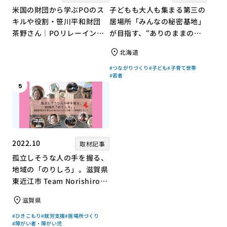
米国の財団から学ぶPOのス
子どもも大人も集まる第三の
キルや役割・笹川平和財団
居場所「みんなの秘密基地」
茶野さん｜POリレーインタ
が目指す、“ありのままの自
ビュー no.001
分”を大切にするコミュニテ
北海道
ィづくり
#つながりづくり
#子ども
#子育て世帯
#若者
5
2022.10
取材記事
孤立しそうな人の手を握る、
地域の「のりしろ」。滋賀県
東近江市 Team Norishiroの
「仕事」と「居場所」づくり
滋賀県
#ひきこもり
#就労支援
#居場所づくり
#障がい者・障がい児