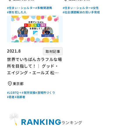
上チキさん【聞き手】
ん【聞き手】
#住まい・シェルター
#多機関連携
#住まい・シェルター
#女性
#罪を犯した人
#社会課題解決の担い手育成
2021.8
取材記事
世界でいちばんカラフルな場
所を目指して！｜ グッド・
エイジング・エールズ 松中
権さん × エッセイスト 小島
東京都
慶子さん【聞き手】
#LGBTQ＋
#就労支援
#居場所づくり
#若者
#高齢者
RANKING
ランキング