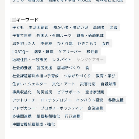
キーワード
子ども
生活困窮者
障がい者・障がい児
高齢者
若者
子育て世帯
外国人・外国ルーツ
離島・過疎地域
罪を犯した人
不登校
ひとり親
ひきこもり
女性
LGBTQ＋
病気・難病
ケアリーバー
移住者
地域住民・一般市民
レスパイト
ヤングケアラー
社会的養護
就労支援
居場所づくり
食
社会課題解決の担い手育成
つながりづくり
教育・学び
住まい・シェルター
文化・アート
災害対応
自殺対策
事業収益化
防災減災
ピアサポート
空き家活用
アウトリーチ
IT・テクノロジー
インパクト投資
移動支援
アドボカシー
プロボノ・ボランティア
企業連携
多機関連携
組織基盤強化
行政連携
中間支援組織組成・強化