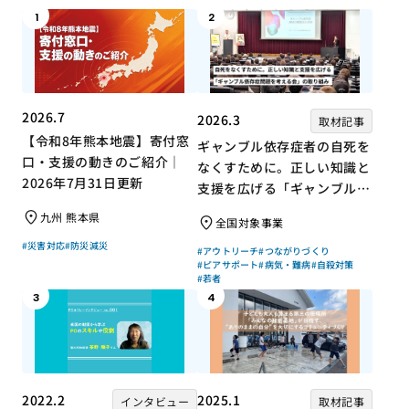
1
2
2026.7
2026.3
取材記事
【令和8年熊本地震】寄付窓
ギャンブル依存症者の自死を
口・支援の動きのご紹介｜
なくすために。正しい知識と
2026年7月31日更新
支援を広げる「ギャンブル依
存症問題を考える会」の取り
九州 熊本県
全国対象事業
組み
#災害対応
#防災減災
#アウトリーチ
#つながりづくり
#ピアサポート
#病気・難病
#自殺対策
#若者
3
4
2022.2
2025.1
インタビュー
取材記事