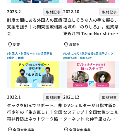
2023.2
2022.10
取材記事
取材記事
制度の間にある外国人の医療
孤立しそうな人の手を握る、
支援を担う｜北関東医療相談
地域の「のりしろ」。滋賀県
会
東近江市 Team Norishiroの
「仕事」と「居場所」づくり
関東
滋賀県
#外国人・外国ルーツ
#生活困窮者
#ひきこもり
#就労支援
#居場所づくり
#病気・難病
#障がい者・障がい児
2022.1
2021.12
取材記事
取材記事
タッグを組んでサポート。非
ＤVシェルターが目指す新た
行少年の「生き直し」｜全国
なステップ｜全国女性シェル
再非行防止ネットワーク協議
ターネット 北仲千里さん×
会 高坂朝人さん×評論家 荻
ジャーナリスト 浜田敬子さ
全国対象事業
全国対象事業