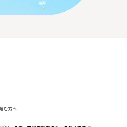
請
組む方へ